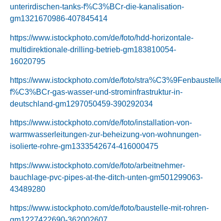
unterirdischen-tanks-f%C3%BCr-die-kanalisation-
gm1321670986-407845414
https://www.istockphoto.com/de/foto/hdd-horizontale-
multidirektionale-drilling-betrieb-gm183810054-
16020795
https://www.istockphoto.com/de/foto/stra%C3%9Fenbaustell
f%C3%BCr-gas-wasser-und-strominfrastruktur-in-
deutschland-gm1297050459-390292034
https://www.istockphoto.com/de/foto/installation-von-
warmwasserleitungen-zur-beheizung-von-wohnungen-
isolierte-rohre-gm1333542674-416000475
https://www.istockphoto.com/de/foto/arbeitnehmer-
bauchlage-pvc-pipes-at-the-ditch-unten-gm501299063-
43489280
https://www.istockphoto.com/de/foto/baustelle-mit-rohren-
gm1227422690-362002607