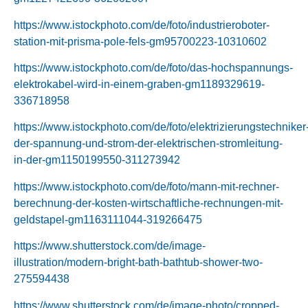
https://www.istockphoto.com/de/foto/industrieroboter-
station-mit-prisma-pole-fels-gm95700223-10310602
https://www.istockphoto.com/de/foto/das-hochspannungs-
elektrokabel-wird-in-einem-graben-gm1189329619-
336718958
https://www.istockphoto.com/de/foto/elektrizierungstechniker
der-spannung-und-strom-der-elektrischen-stromleitung-
in-der-gm1150199550-311273942
https://www.istockphoto.com/de/foto/mann-mit-rechner-
berechnung-der-kosten-wirtschaftliche-rechnungen-mit-
geldstapel-gm1163111044-319266475
https://www.shutterstock.com/de/image-
illustration/modern-bright-bath-bathtub-shower-two-
275594438
https://www.shutterstock.com/de/image-photo/cropped-