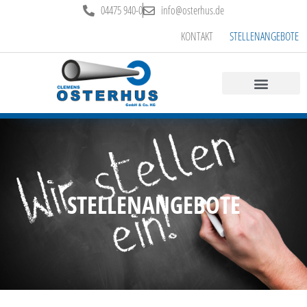
04475 940-0
info@osterhus.de
KONTAKT
STELLENANGEBOTE
STELLENANGEBOTE